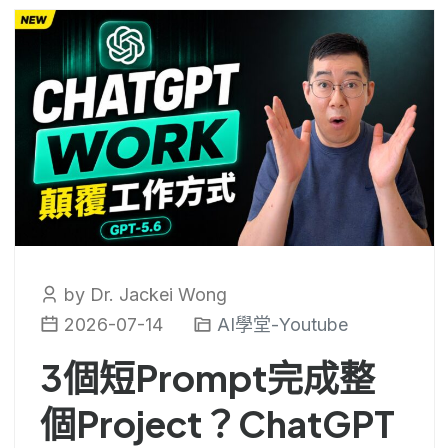
by Dr. Jackei Wong
2026-07-14
AI學堂-Youtube
3個短Prompt完成整
個Project？ChatGPT