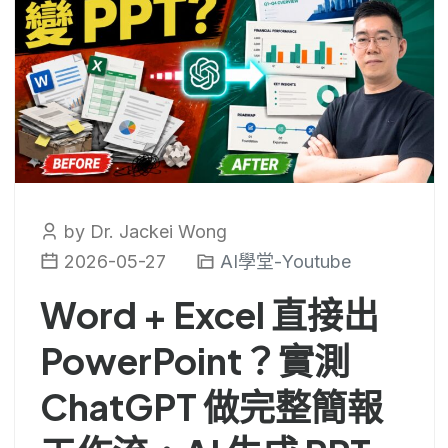
by Dr. Jackei Wong
2026-05-27
AI學堂-Youtube
Word + Excel 直接出
PowerPoint？實測
ChatGPT 做完整簡報