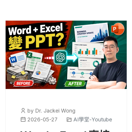
by Dr. Jackei Wong
2026-05-27
AI學堂-Youtube