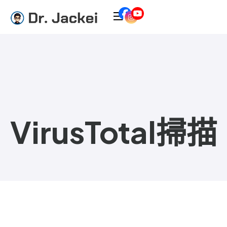
VirusTotal掃描