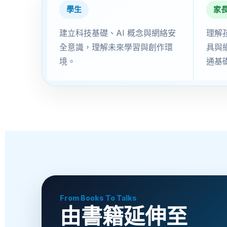
學生
家
建立科技基礎、AI 概念與網絡安
理解
全意識，理解未來學習與創作環
具與
境。
通基
From Books To Talks
由書籍延伸至