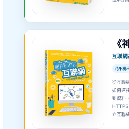
《
互聯網
花千樹
從互聯
如何連
到資料，
HTT
立互聯