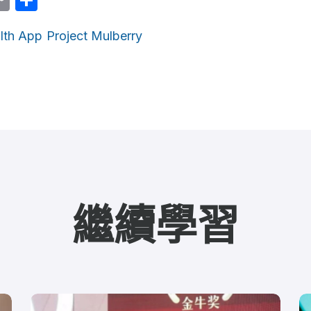
Link
lth App
Project Mulberry
繼續學習