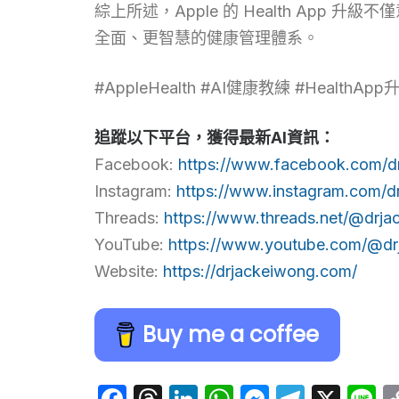
綜上所述，Apple 的 Health Ap
全面、更智慧的健康管理體系。
#AppleHealth #AI健康教練 #Health
追蹤以下平台，獲得最新AI資訊：
Facebook:
https://www.facebook.com/d
Instagram:
https://www.instagram.com/d
Threads:
https://www.threads.net/@drja
YouTube:
https://www.youtube.com/@dr
Website:
https://drjackeiwong.com/
Buy me a coffee
Facebook
Threads
LinkedIn
WhatsApp
Messeng
Telegr
X
L