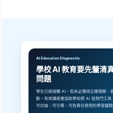
AI Education Diagnostic
學校 AI 教育要先釐清
問題
學生已經接觸 AI，但未必懂得正確理解、
斷。有效講座應協助學校把 AI 從熱門工具
可討論、可引導、可負責任使用的學習議題