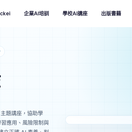
ckei
企業AI培訓
學校AI講座
出版書籍
y
與
育
把 AI 講得易明、實用、貼
 AI 主題講座，協助學
學習應用、風險限制與