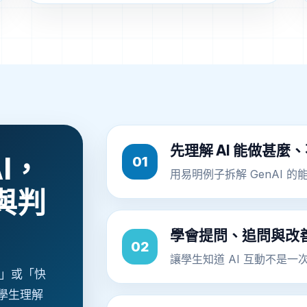
先理解 AI 能做甚麼
I，
01
用易明例子拆解 GenAI
養與判
學會提問、追問與改
02
讓學生知道 AI 互動不是
具」或「快
學生理解