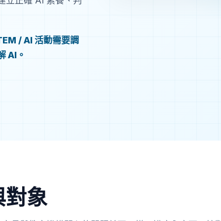
正確 AI 素養、判
 / AI 活動需要調
 AI。
與對象