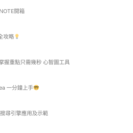
NOTE開箱
全攻略
掌握重點只需幾秒 心智圖工具
rPea 一分鐘上手
I搜尋引擎應用及示範