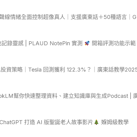
｜聲線情緒全面控制超像真人｜支援廣東話＋50種語言｜GPT-4o
錄靈感 | PLAUD NotePin 實測
開箱評測功能示範 
動化投資策略｜Tesla 回測獲利 122.3%？｜廣東話教學202
otebookLM幫你快速整理資料、建立知識庫與生成Podcast |
 與 ChatGPT 打造 AI 版聖誕老人故事影片
媬姆級教學