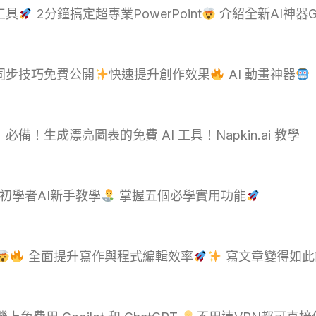
工具
2分鐘搞定超專業PowerPoint
介紹全新AI神器G
嘴型同步技巧免費公開
快速提升創作效果
AI 動畫神器
備！生成漂亮圖表的免費 AI 工具！Napkin.ai 教學
初學者AI新手教學
掌握五個必學實用功能
全面提升寫作與程式編輯效率
寫文章變得如此