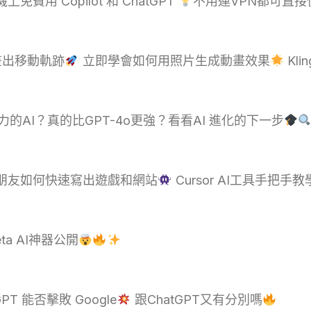
免費用 Copilot 和 ChatGPT
不用連VPN都可直接
出移動軌跡
立即學會如何用照片生成動畫效果
Kli
理能力的AI？真的比GPT-4o更強？看看AI 進化的下一步
小朋友如何快速寫出遊戲和網站
Cursor AI工具手把手
ta AI神器公開
hGPT 能否擊敗 Google
跟ChatGPT又有分別嗎