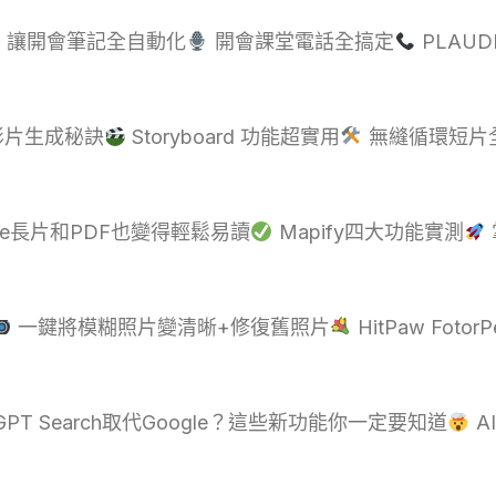
TE 讓開會筆記全自動化
開會課堂電話全搞定
PLAUD
AI影片生成秘訣
Storyboard 功能超實用
無縫循環短片
ube長片和PDF也變得輕鬆易讀
Mapify四大功能實測
一鍵將模糊照片變清晰+修復舊照片
HitPaw Foto
GPT Search取代Google？這些新功能你一定要知道
A