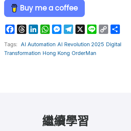
Buy me a coffee
Facebook
Threads
LinkedIn
WhatsApp
Messenger
Telegram
X
Line
Cop
Sh
Link
Tags:
AI Automation
AI Revolution 2025
Digital
Transformation
Hong Kong
OrderMan
繼續學習