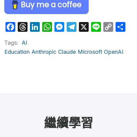
Buy me a coffee
Facebook
Threads
LinkedIn
WhatsApp
Messenger
Telegram
X
Line
Cop
Sh
Link
Tags:
AI
Education
Anthropic
Claude
Microsoft
OpenAI
繼續學習