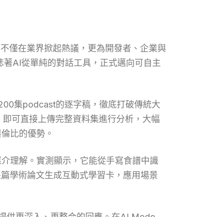
術突破，不僅在業界掀起熱議，更為開發者、企業與
標誌著AI從單純的對話工具，正式邁向可自主
200集podcast的逐字稿，徹底打破傳統大
，即可直接上傳完整資料集進行分析，大幅
與倫比的優勢。
跨媒介理解。實測顯示，它能從手寫食譜中識
長篇學術論文生成互動式學習卡，應用場景
能提供更深入、更整合的回應。在AI Mode