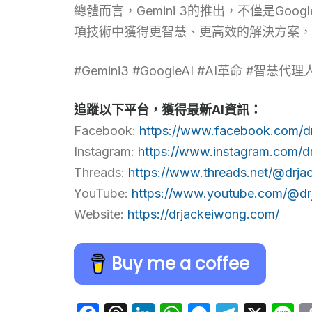
總體而言，Gemini 3的推出，不僅是G
項技術中獲得更智慧、更高效的解決方案，
#Gemini3 #GoogleAI #AI革命 #智慧代
追蹤以下平台，獲得最新AI資訊：
Facebook:
https://www.facebook.com/d
Instagram:
https://www.instagram.com/d
Threads:
https://www.threads.net/@drja
YouTube:
https://www.youtube.com/@dr
Website:
https://drjackeiwong.com/
Buy me a coffee