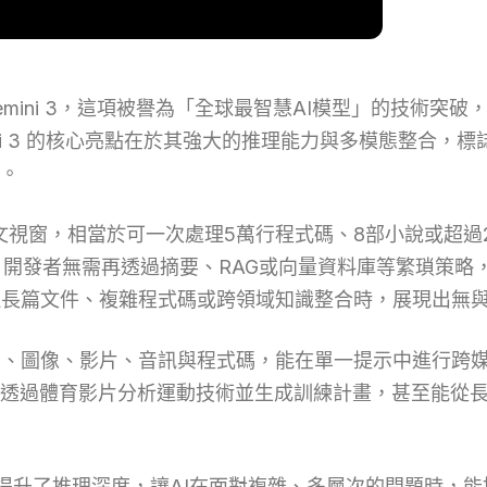
 Gemini 3，這項被譽為「全球最智慧AI模型」的技
ni 3 的核心亮點在於其強大的推理能力與多模態整合，
。
ken的上下文視窗，相當於可一次處理5萬行程式碼、8部小說或超過
。開發者無需再透過摘要、RAG或向量資料庫等繁瑣策略
在處理長篇文件、複雜程式碼或跨領域知識整合時，展現出無
援文字、圖像、影片、音訊與程式碼，能在單一提示中進行
，透過體育影片分析運動技術並生成訓練計畫，甚至能從
式更進一步提升了推理深度，讓AI在面對複雜、多層次的問題時，