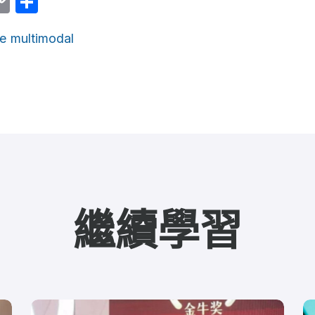
er
am
ine
Copy
Share
Link
e
multimodal
繼續學習