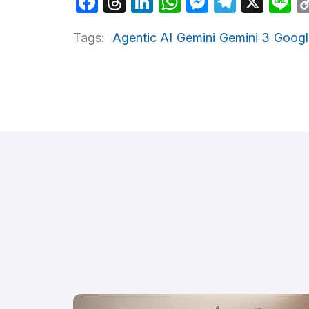
Facebook
Threads
LinkedIn
WhatsApp
Messeng
Telegr
X
L
Tags:
Agentic AI
Gemini
Gemini 3
Googl