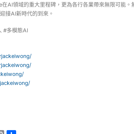
oogle在AI領域的重大里程碑，更為各行各業帶來無限可
迎接AI新時代的到來。
理人 #多模態AI
rjackeiwong/
rjackeiwong/
ckeiwong/
jackeiwong/