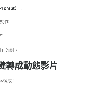
Prompt）
：
動作
巧
詞」難倒。
一鍵轉成動態影片
繪本轉成：