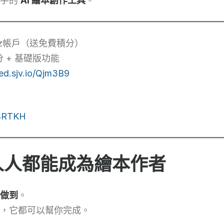
上手的
AI 繪本創作工具
。
dz帳戶（送免費積分）
 + 基礎版功能
ted.sjv.io/Qjm3B9
R4RTKH
勢：人人都能成為繪本作者
做到
。
，它都可以幫你完成。