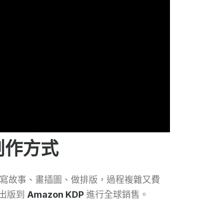
事創作方式
要寫故事、畫插圖、做排版，過程複雜又費
出版到
Amazon KDP
進行全球銷售。