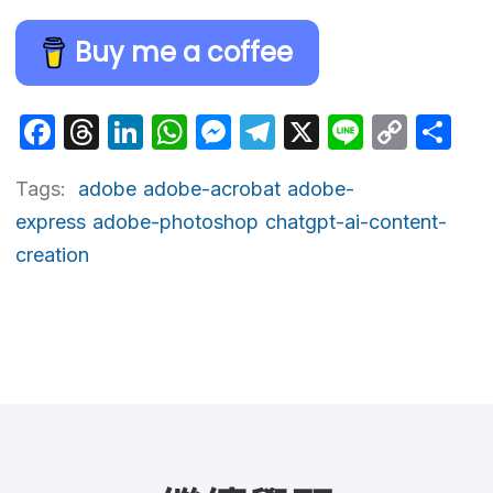
Buy me a coffee
Facebook
Threads
LinkedIn
WhatsApp
Messenger
Telegram
X
Line
Cop
Sh
Link
Tags:
adobe
adobe-acrobat
adobe-
express
adobe-photoshop
chatgpt-ai-content-
creation