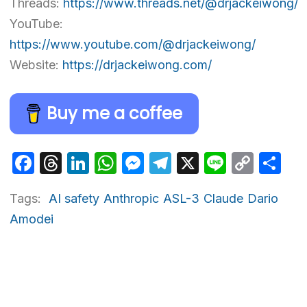
Threads:
https://www.threads.net/@drjackeiwong/
YouTube:
https://www.youtube.com/@drjackeiwong/
Website:
https://drjackeiwong.com/
Buy me a coffee
Facebook
Threads
LinkedIn
WhatsApp
Messenger
Telegram
X
Line
Cop
Sh
Link
Tags:
AI safety
Anthropic
ASL-3
Claude
Dario
Amodei