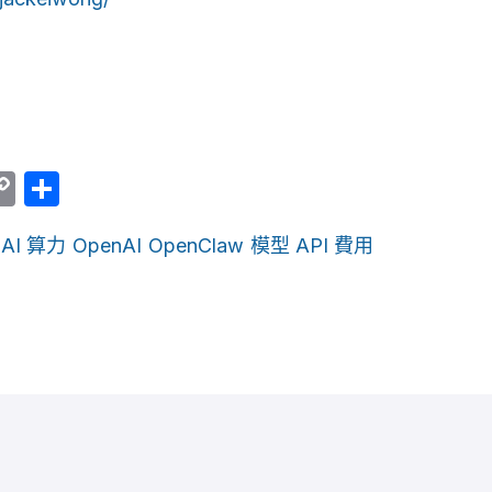
er
am
ine
Copy
Share
Link
AI 算力
OpenAI
OpenClaw
模型 API 費用