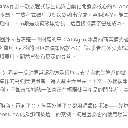
law作為一款以程式碼生成與自動化開發為核心的AI A
步驟、生成程式碼片段到最終輸出完成，整個過程可能需
消耗的Token數是幾何級數增長，這直接推高了營運成本。
讓圈外人看清楚一件關鍵的事：AI Agent本身的商業模
PI費用，那你的用戶定價策略就不是「競爭者訂多少我
取高額費用，顯然背後有更深的算盤。
事。外界第一反應通常認為這是投資者支持自家生態系的做法
aw這樣的高強度使用者，每天產生大量長上下文、多輪複雜
例，不如直接補貼一個真正在極限使用產品的開發者，
務商、電商平台、甚至外送平台都用過類似手法——先
penClaw成為那個被選中的案例，既是因為它的使用場