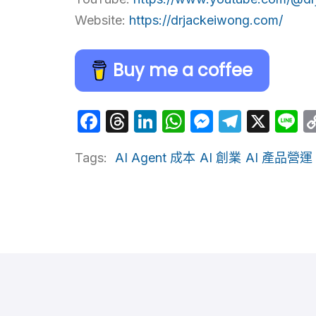
Website:
https://drjackeiwong.com/
Buy me a coffee
Facebook
Threads
LinkedIn
WhatsApp
Messeng
Telegr
X
L
Tags:
AI Agent 成本
AI 創業
AI 產品營運