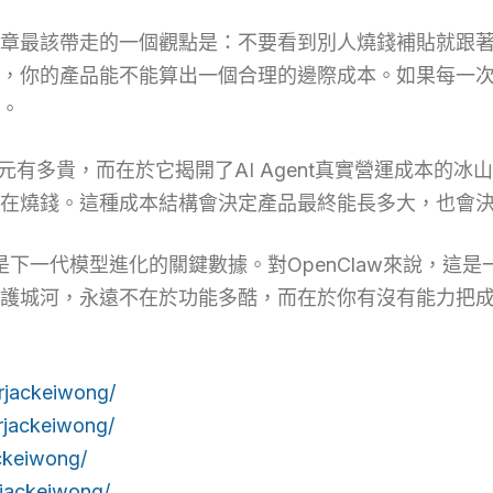
文章最該帶走的一個觀點是：不要看到別人燒錢補貼就跟
，你的產品能不能算出一個合理的邊際成本。如果每一
。
8萬港元有多貴，而在於它揭開了AI Agent真實營運成本
在燒錢。這種成本結構會決定產品最終能長多大，也會
的是下一代模型進化的關鍵數據。對OpenClaw來說，
終護城河，永遠不在於功能多酷，而在於你有沒有能力把
rjackeiwong/
rjackeiwong/
ckeiwong/
jackeiwong/