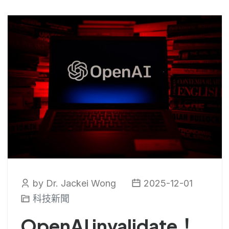
by Dr. Jackei Wong
2025-12-01
科技新聞
OpenAI invalidate！