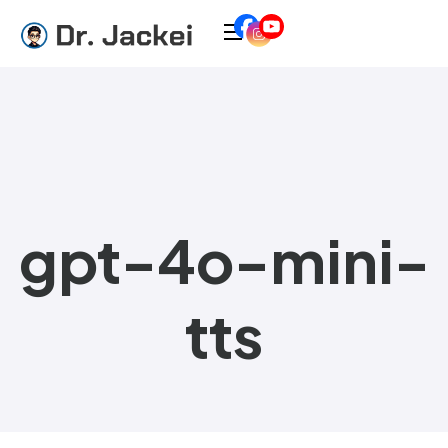
gpt-4o-mini-
tts