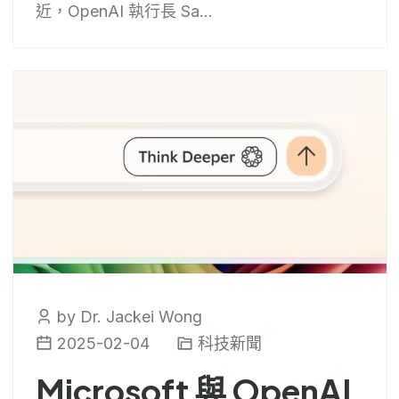
近，OpenAI 執行長 Sa...
by Dr. Jackei Wong
2025-02-04
科技新聞
Microsoft 與 OpenAI