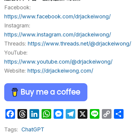
Facebook:
https://www.facebook.com/drjackeiwong/
Instagram:
https://www.instagram.com/drjackeiwong/
Threads:
https://www.threads.net/@drjackeiwong/
YouTube:
https://www.youtube.com/@drjackeiwong/
Website:
https://drjackeiwong.com/
Buy me a coffee
Facebook
Threads
LinkedIn
WhatsApp
Messenger
Telegram
X
Line
Cop
Sh
Link
Tags:
ChatGPT