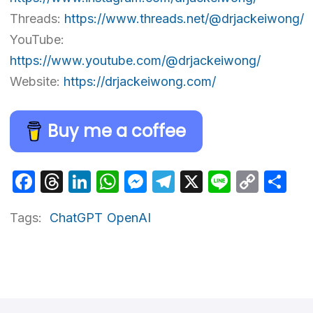
Threads:
https://www.threads.net/@drjackeiwong/
YouTube:
https://www.youtube.com/@drjackeiwong/
Website:
https://drjackeiwong.com/
Buy me a coffee
Facebook
Threads
LinkedIn
WhatsApp
Messenger
Telegram
X
Line
Cop
Sh
Link
Tags:
ChatGPT
OpenAI