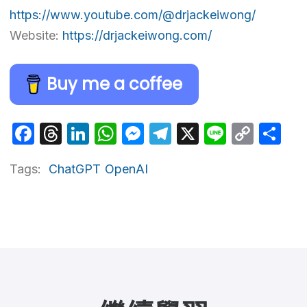
https://www.youtube.com/@drjackeiwong/
Website:
https://drjackeiwong.com/
Buy me a coffee
Facebook
Threads
LinkedIn
WhatsApp
Messenger
Telegram
X
Line
Cop
Sh
Link
Tags:
ChatGPT
OpenAI