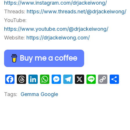
https://www.instagram.com/drjackeiwong/
Threads:
https://www.threads.net/@drjackeiwong/
YouTube:
https://www.youtube.com/@drjackeiwong/
Website:
https://drjackeiwong.com/
Buy me a coffee
Facebook
Threads
LinkedIn
WhatsApp
Messenger
Telegram
X
Line
Cop
Sh
Link
Tags:
Gemma
Google