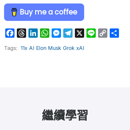
Buy me a coffee
Facebook
Threads
LinkedIn
WhatsApp
Messenger
Telegram
X
Line
Cop
Sh
Link
Tags:
11x
AI
Elon Musk
Grok
xAI
繼續學習