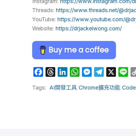
Instagram:
https://www.instagram.com/d
Threads:
https://www.threads.net/@drja
YouTube:
https://www.youtube.com/@dr
Website:
https://drjackeiwong.com/
Buy me a coffee
Facebook
Threads
LinkedIn
WhatsApp
Messeng
Telegr
X
L
Tags:
AI開發工具
Chrome擴充功能
Code