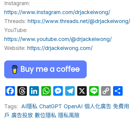
Instagram:
https://www.instagram.com/drjackeiwong/
Threads:
https://www.threads.net/@drjackeiwong/
YouTube:
https://www.youtube.com/@drjackeiwong/
Website:
https://drjackeiwong.com/
Buy me a coffee
Facebook
Threads
LinkedIn
WhatsApp
Messenger
Telegram
X
Line
Cop
Sh
Link
Tags:
AI隱私
ChatGPT
OpenAI
個人化廣告
免費用
戶
廣告投放
數位隱私
隱私風險