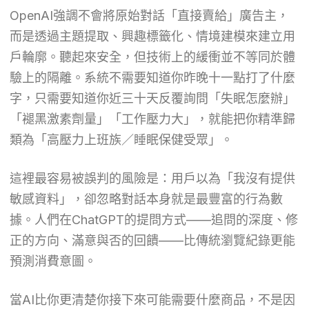
OpenAI強調不會將原始對話「直接賣給」廣告主，
而是透過主題提取、興趣標籤化、情境建模來建立用
戶輪廓。聽起來安全，但技術上的緩衝並不等同於體
驗上的隔離。系統不需要知道你昨晚十一點打了什麼
字，只需要知道你近三十天反覆詢問「失眠怎麼辦」
「褪黑激素劑量」「工作壓力大」，就能把你精準歸
類為「高壓力上班族／睡眠保健受眾」。
這裡最容易被誤判的風險是：用戶以為「我沒有提供
敏感資料」，卻忽略對話本身就是最豐富的行為數
據。人們在ChatGPT的提問方式——追問的深度、修
正的方向、滿意與否的回饋——比傳統瀏覽紀錄更能
預測消費意圖。
當AI比你更清楚你接下來可能需要什麼商品，不是因