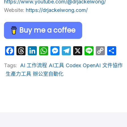
https://www.youtube.com/@drjackeiwong/
Website:
https://drjackeiwong.com/
Buy me a coffee
Facebook
Threads
LinkedIn
WhatsApp
Messenger
Telegram
X
Line
Cop
Sh
Link
Tags:
AI 工作流程
AI工具
Codex
OpenAI
文件協作
生產力工具
辦公室自動化