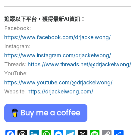
追蹤以下平台，獲得最新AI資訊：
Facebook:
https://www.facebook.com/drjackeiwong/
Instagram:
https://www.instagram.com/drjackeiwong/
Threads:
https://www.threads.net/@drjackeiwong/
YouTube:
https://www.youtube.com/@drjackeiwong/
Website:
https://drjackeiwong.com/
Buy me a coffee
Facebook
Threads
LinkedIn
WhatsApp
Messenger
Telegram
X
Line
Cop
Sh