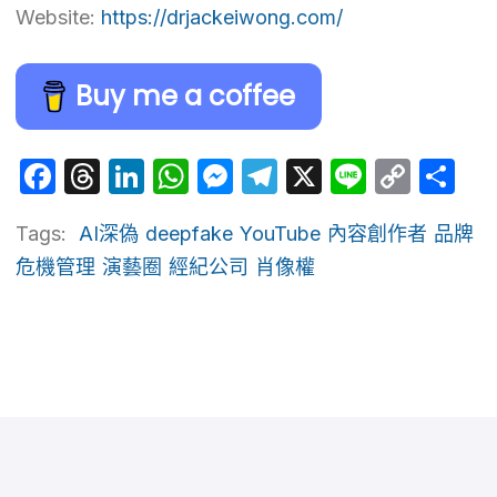
Website:
https://drjackeiwong.com/
Buy me a coffee
Facebook
Threads
LinkedIn
WhatsApp
Messenger
Telegram
X
Line
Cop
Sh
Link
Tags:
AI深偽
deepfake
YouTube
內容創作者
品牌
危機管理
演藝圈
經紀公司
肖像權