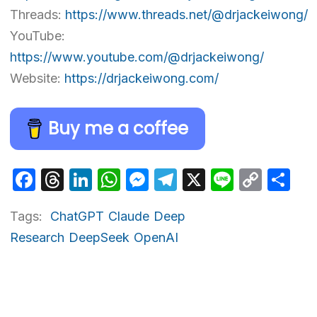
Threads:
https://www.threads.net/@drjackeiwong/
YouTube:
https://www.youtube.com/@drjackeiwong/
Website:
https://drjackeiwong.com/
Buy me a coffee
Facebook
Threads
LinkedIn
WhatsApp
Messenger
Telegram
X
Line
Cop
Sh
Link
Tags:
ChatGPT
Claude
Deep
Research
DeepSeek
OpenAI