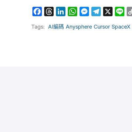
Facebook
Threads
LinkedIn
WhatsApp
Messeng
Telegr
X
L
Tags:
AI編碼
Anysphere
Cursor
SpaceX