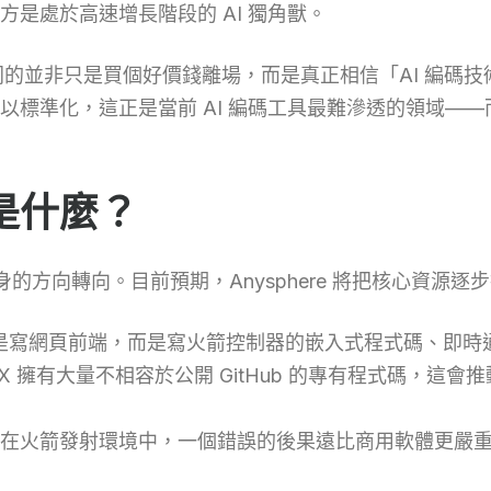
是處於高速增長階段的 AI 獨角獸。
隊認同的並非只是買個好價錢離場，而是真正相信「AI 編
標準化，這正是當前 AI 編碼工具最難滲透的領域——而 
是什麼？
本身的方向轉向。目前預期，Anysphere 將把核心資源
是寫網頁前端，而是寫火箭控制器的嵌入式程式碼、即時
eX 擁有大量不相容於公開 GitHub 的專有程式碼，這會推
在火箭發射環境中，一個錯誤的後果遠比商用軟體更嚴重，